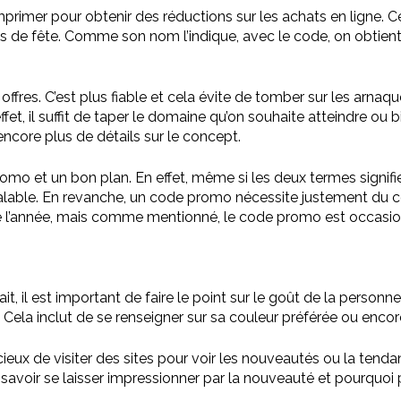
mer pour obtenir des réductions sur les achats en ligne. Ce 
 de fête. Comme son nom l’indique, avec le code, on obtient u
ces offres. C’est plus fiable et cela évite de tomber sur les arnaq
effet, il suffit de taper le domaine qu’on souhaite atteindre ou 
ncore plus de détails sur le concept.
romo et un bon plan. En effet, même si les deux termes signifie
réalable. En revanche, un code promo nécessite justement du co
 de l’année, mais comme mentionné, le code promo est occasio
fait, il est important de faire le point sur le goût de la personne
 Cela inclut de se renseigner sur sa couleur préférée ou enco
cieux de visiter des sites pour voir les nouveautés ou la tenda
savoir se laisser impressionner par la nouveauté et pourquoi 